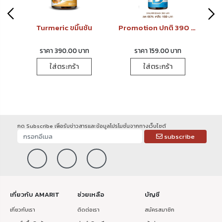
็ตของขวัญสำหรับคุณผู้ชาย
Turmeric ขมิ้นชัน
Promotion ปกติ 390 ลด60% เหลือ 159 VitaminD 60 แคปซูล ช่วยสร้างภูมิคุ้มกัน เพื่อเสริมสร้างกระดูกและฟันให้แข็งแรง
ราคา 390.00 บาท
ราคา 159.00 บาท
ใส่ตระกร้า
ใส่ตระกร้า
กด Subscribe เพื่อรับข่าวสารและข้อมูลโปรโมชั่นจากทางเว็บไซต์
subscribe
เกี่ยวกับ AMARIT
ช่วยเหลือ
บัญชี
เกี่ยวกับเรา
ติดต่อเรา
สมัครสมาชิก