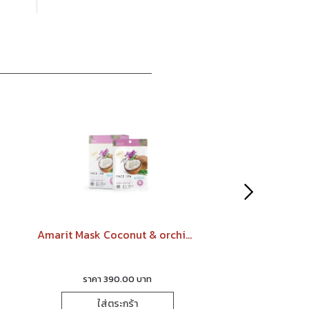
Amarit Mask Coconut & orchid extract มาส์กมะพร้าว&กล้วยไม้ป่า
Garlic กร
ราคา 390.00 บาท
ราคา 390.
ใส่ตระกร้า
ใส่ตระก