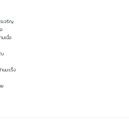
ารเจริญ
รอ
ามเนื้อ
รณ
้านมะเร็ง
าย