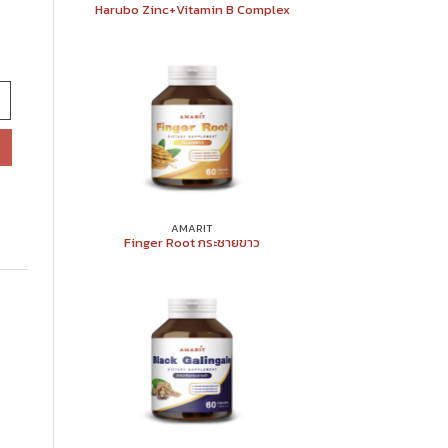
Harubo Zinc+Vitamin B Complex
AMARIT
Finger Root กระชายขาว