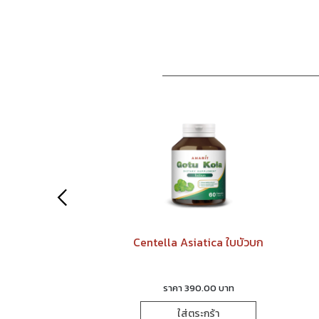
go แปะก๊วย
Centella Asiatica ใบบัวบก
 219.00 บาท
ราคา 390.00 บาท
่ตระกร้า
ใส่ตระกร้า