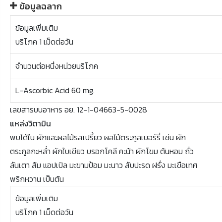
ข้อมูลฉลาก
ข้อมูลเพิ่มเติม
บริโภค 1 เม็ดต่อวัน
จำนวนต่อหนึ่งหน่วยบริโภค
L-Ascorbic Acid 60 mg.
เลขสารบบอาหาร อย. 12-1-04663-5-0028
แหล่งวิตามิน
พบได้ใน ผักและผลไม้รสเปรี้ยว ผลไม้ตระกูลเบอร์รี่ เช่น ผัก
ตระกูลกะหล่ำ ผักใบเขียว บรอกโคลี คะน้า ผักโขม ต้นหอม ถั่ว
ลันเตา ส้ม แอปเปิล มะขามป้อม มะนาว สับปะรด ฝรั่ง มะเขือเทศ
พริกหวาน เป็นต้น
ข้อมูลเพิ่มเติม
บริโภค 1 เม็ดต่อวัน