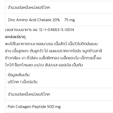
จำนวนต่อหนึ่งหน่วยบริโภค
Zinc Amino Acid Chelate 20% 75 mg.
เลขสารบบอาหาร อย. 12-1-04663-5-0014
แหล่งแร่ธาตุ
พบได้ในอาหารทะเล หอยนางรม เนื้อสัตว์ เนื้อวัวไม่ติดมันแบบ
ย่าง เนื้อลูกแกะ ตับลูกวัว ไข่ นมผงปราศจากไขมัน จมูกข้าวสาลี
ข้าวกล้อง งา ถั่วลิสง เมล็ดฝักทอง เมล็ดแตงโม เม็ดกวยจี๊ ผง
โกโก้ ช็อกโกแลต มะม่วง สัปปะรส แอปเปิล เป็นต้น
ข้อมูลเพิ่มเติม
บริโภค 1 เม็ดต่อวัน
จำนวนต่อหนึ่งหน่วยบริโภค
Fish Collagen Peptide 500 mg.