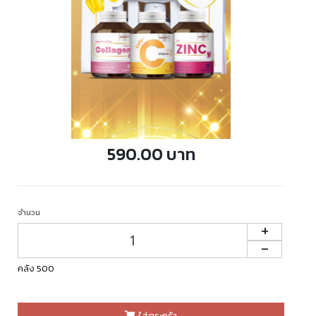
590.00 บาท
จำนวน
+
-
คลัง 500
ใส่ตระกร้า