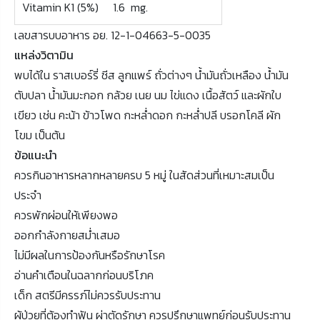
Vitamin K1 (5%) 1.6 mg.
เลขสารบบอาหาร อย. 12-1-04663-5-0035
แหล่งวิตามิน
พบได้ใน ราสเบอร์รี่ ชีส ลูกแพร์ ถั่วต่างๆ น้ำมันถั่วเหลือง น้ำมัน
ตับปลา น้ำมันมะกอก กล้วย เนย นม ไข่แดง เนื้อสัตว์ และผักใบ
เขียว เช่น คะน้า ข้าวโพด กะหล่ำดอก กะหล่ำปลี บรอกโคลี ผัก
โขม เป็นต้น
ข้อแนะนำ
ควรกินอาหารหลากหลายครบ 5 หมู่ ในสัดส่วนที่เหมาะสมเป็น
ประจำ
ควรพักผ่อนให้เพียงพอ
ออกกำลังกายสม่ำเสมอ
ไม่มีผลในการป้องกันหรือรักษาโรค
อ่านคำเตือนในฉลากก่อนบริโภค
เด็ก สตรีมีครรภ์ไม่ควรรับประทาน
ผู้ป่วยที่ต้องทำฟัน ผ่าตัดรักษา ควรปรึกษาแพทย์ก่อนรับประทาน