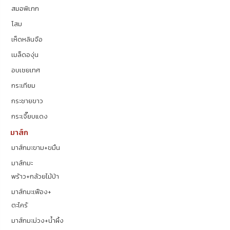
สมอพิเภก
โสม
เห็ดหลินจือ
เมล็ดองุ่น
อบเชยเทศ
กระเทียม
กระชายขาว
กระเจี๊ยบแดง
มาส์ก
มาส์กมะขาม+ขมิ้น
มาส์กมะ
พร้าว+กล้วยไม้ป่า
มาส์กมะเฟือง+
ตะไคร้
มาส์กมะม่วง+น้ำผึ้ง