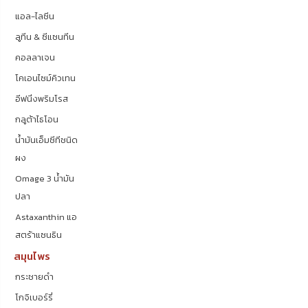
แอล-ไลซีน
ลูทีน & ซีแซนทีน
คอลลาเจน
โคเอนไซม์คิวเทน
อีฟนิ่งพริมโรส
กลูต้าไธโอน
น้ำมันเอ็มซีทีชนิด
ผง
Omage 3 น้ำมัน
ปลา
Astaxanthin แอ
สตร้าแซนธิน
สมุนไพร
กระชายดำ
โกจิเบอร์รี่