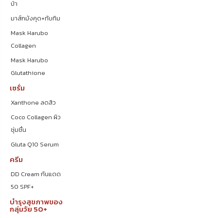
ป่า
มาส์กมังคุด+ทับทิม
Mask Harubo
Collagen
Mask Harubo
Glutathione
เซรั่ม
Xanthone ลดสิว
Coco Collagen ผิว
ชุ่มชื่น
Gluta Q10 Serum
ครีม
DD Cream กันแดด
50 SPF+
บำรุงสุขภาพของ
กลุ่มวัย 50+