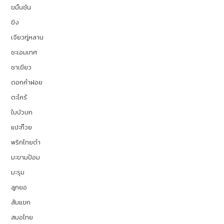
ขมิ้นชัน
ขิง
เจียวกู่หลาน
ชะเอมเทศ
ชาเขียว
ดอกคำฝอย
ตะไคร้
ใบบัวบก
แปะก๊วย
พริกไทยดำ
มะขามป้อม
มะรุม
ลูกยอ
ส้มแขก
สมอไทย