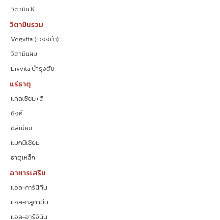
วิตามิน K
วิตามินรวม
Vegvita (เวจจีต้า)
วิตามินผม
Livvita บำรุงตับ
แร่ธาตุ
แคลเซียม+ดี
ซิงค์
ซีลีเนียม
แมกนีเซียม
ธาตุเหล็ก
อาหารเสริม
แอล-คาร์นิทีน
แอล-กลูตามีน
แอล-อาร์จินิน